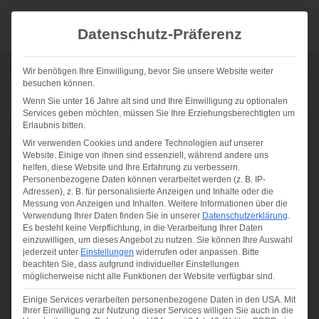
Datenschutz-Präferenz
Termin 
Wir benötigen Ihre Einwilligung, bevor Sie unsere Website weiter
Angebot
besuchen können.
Wenn Sie unter 16 Jahre alt sind und Ihre Einwilligung zu optionalen
Services geben möchten, müssen Sie Ihre Erziehungsberechtigten um
Erlaubnis bitten.
Wir verwenden Cookies und andere Technologien auf unserer
AIM
Website. Einige von ihnen sind essenziell, während andere uns
helfen, diese Website und Ihre Erfahrung zu verbessern.
Angewandte
Personenbezogene Daten können verarbeitet werden (z. B. IP-
Adressen), z. B. für personalisierte Anzeigen und Inhalte oder die
Informations-Methode
Messung von Anzeigen und Inhalten.
Weitere Informationen über die
Verwendung Ihrer Daten finden Sie in unserer
Datenschutzerklärung
.
Es besteht keine Verpflichtung, in die Verarbeitung Ihrer Daten
einzuwilligen, um dieses Angebot zu nutzen.
Sie können Ihre Auswahl
Die AIM (Angewandte Informationsmethode)
jederzeit unter
Einstellungen
widerrufen oder anpassen.
Bitte
ist eine Form der energetischen Körperarbeit,
beachten Sie, dass aufgrund individueller Einstellungen
möglicherweise nicht alle Funktionen der Website verfügbar sind.
bei der gezielt Impulse über das System
Einige Services verarbeiten personenbezogene Daten in den USA. Mit
gesetzt werden, um den Körper in seine
Ihrer Einwilligung zur Nutzung dieser Services willigen Sie auch in die