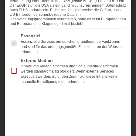
natürliche Regulationsfähigkeit zu begleiten.
Verarbeitung Ihrer Daten in den USA gemäß Art. 49 (1) lit. a GDPR ein.
Der EuGH stuft die USA als ein Land mit unzureichendem Datenschutz
nach EU-Standards ein. Es besteht beispielsweise die Gefahr, dass
Dabei arbeite ich mit dem Körper als
US-Behörden personenbezogene Daten in
Überwachungsprogrammen verarbeiten, ohne dass für Europäerinnen
Informationssystem. Über spezifische Impulse
und Europäer eine Klagemöglichkeit besteht.
wird das System darin unterstützt, sich neu zu
Es folgt eine Liste der Service-Gruppen, für die ein
Essenziell
ordnen, zu balancieren und in einen Zustand
Essenzielle Services ermöglichen grundlegende Funktionen
erhöhter innerer Klarheit und Stabilität zu
und sind für das ordnungsgemäße Funktionieren der Website
erforderlich.
kommen. Ein zentraler Aspekt der Arbeit ist die
Externe Medien
Unterstützung der körpereigenen Entgiftungs-
Inhalte von Videoplattformen und Social-Media-Plattformen
und Ausleitungsprozesse. Über die
werden standardmäßig blockiert. Wenn externe Services
akzeptiert werden, ist für den Zugriff auf diese Inhalte keine
energetische Arbeit wird das System dabei
manuelle Einwilligung mehr erforderlich.
begleitet, belastende Informationen und
gespeicherte Reiz- oder Stressmuster leichter
zu verarbeiten und auszuleiten.
Die Methode kann dabei auf verschiedenen
Ebenen wirken, körperlich, emotional und
energetisch. Sie wird traditionell genutzt, um