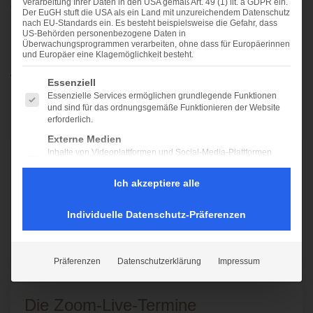
Verarbeitung Ihrer Daten in den USA gemäß Art. 49 (1) lit. a GDPR ein.
deinem Körper und einem Pendel.
Der EuGH stuft die USA als ein Land mit unzureichendem Datenschutz
nach EU-Standards ein. Es besteht beispielsweise die Gefahr, dass
US-Behörden personenbezogene Daten in
Kursinhalt:
Überwachungsprogrammen verarbeiten, ohne dass für Europäerinnen
und Europäer eine Klagemöglichkeit besteht.
Wahl des Pendels · Wie führe ich ein Pendel ·
Es folgt eine Liste der Service-Gruppen, für die ein
Essenziell
Essenzielle Services ermöglichen grundlegende Funktionen
Fragestellung mit Pendeltafeln · Fehlerquellen ·
und sind für das ordnungsgemäße Funktionieren der Website
Praxisübungen
erforderlich.
Externe Medien
Inhalte von Videoplattformen und Social-Media-Plattformen
Was kostet die Teilnahme?
werden standardmäßig blockiert. Wenn externe Services
akzeptiert werden, ist für den Zugriff auf diese Inhalte keine
Ich akzeptiere alle
Sei dabei für nur 350 €
manuelle Einwilligung mehr erforderlich.
Individuelle Datenschutz-Präferenzen
Wie kann ich teilnehmen /
Bankverbindung?
Präferenzen
Datenschutzerklärung
Impressum
Wie erhalte ich die Zoom-Links?
Die Zoom-Live-Termine