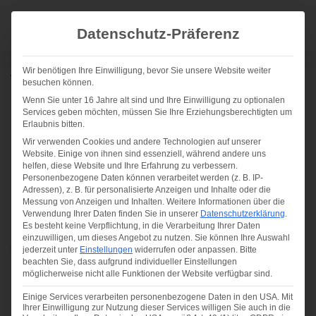
Datenschutz-Präferenz
Termin 
Wir benötigen Ihre Einwilligung, bevor Sie unsere Website weiter
WORKSHOP
besuchen können.
Wenn Sie unter 16 Jahre alt sind und Ihre Einwilligung zu optionalen
Pendeln für Beginner -
Services geben möchten, müssen Sie Ihre Erziehungsberechtigten um
Erlaubnis bitten.
Teil 1
Wir verwenden Cookies und andere Technologien auf unserer
Website. Einige von ihnen sind essenziell, während andere uns
helfen, diese Website und Ihre Erfahrung zu verbessern.
EIN PRAKTISCHER EINSTIEG IN DIE ARBEIT
Personenbezogene Daten können verarbeitet werden (z. B. IP-
Adressen), z. B. für personalisierte Anzeigen und Inhalte oder die
MIT PENDEL
Messung von Anzeigen und Inhalten.
Weitere Informationen über die
Verwendung Ihrer Daten finden Sie in unserer
Datenschutzerklärung
.
Es besteht keine Verpflichtung, in die Verarbeitung Ihrer Daten
einzuwilligen, um dieses Angebot zu nutzen.
Sie können Ihre Auswahl
Jeder Mensch kann Pendeln lernen. Ob mit deinem
jederzeit unter
Einstellungen
widerrufen oder anpassen.
Bitte
beachten Sie, dass aufgrund individueller Einstellungen
Körper oder mit einem Pendel, es sind wertvolle
möglicherweise nicht alle Funktionen der Website verfügbar sind.
Hilfsmittel im Alltag, die dein Leben bereichern wird.
Einige Services verarbeiten personenbezogene Daten in den USA. Mit
Du lernst in diesem Workshop das Auspendeln mit
Ihrer Einwilligung zur Nutzung dieser Services willigen Sie auch in die